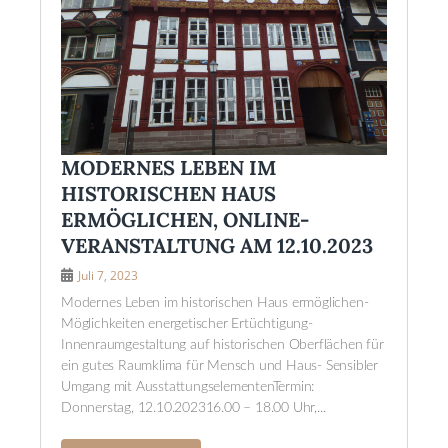
MODERNES LEBEN IM
HISTORISCHEN HAUS
ERMÖGLICHEN, ONLINE-
VERANSTALTUNG AM 12.10.2023
Juli 7, 2023
Modernes Leben im historischen Haus ermöglichen-
Möglichkeiten energetischer Ertüchtigung-
Innenraumgestaltung auf historischen Oberflächen für
ein gutes Raumklima für Mensch und Haus- Sensibler
Umgang mit AusstattungselementenTermin:
Donnerstag, 12.10.202316.00 – 18.00 Uhr,...