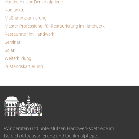
Handwerkliche Denkmalpflege
Konjunktur
Maßnahmekartierung
Master Professional für Restaurierung im Handwerk
Restaurator im Handwerk
Seminar
Solar
Weiterbildung
Zustandskartierung
Wir beraten und unterstützen Handwerksbetriebe im
Bereich Altbausanierung und Denkmalpflege.