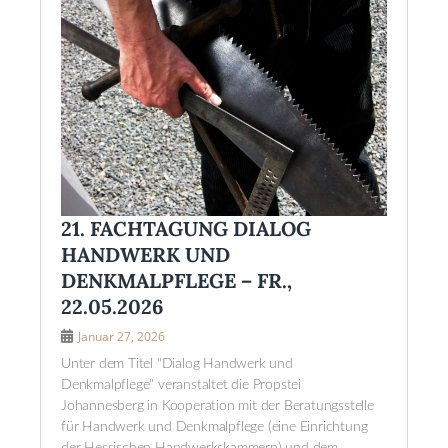
21. FACHTAGUNG DIALOG
HANDWERK UND
DENKMALPFLEGE – FR.,
22.05.2026
Januar 27, 2026
Unter dem Titel "Dialog Handwerk und
Denkmalpflege" veranstaltet die Propstei
Johannesberg in Kooperation mit der Beratungsstelle
für Handwerk und Denkmalpflege (eine Einrichtung
der Hessischen Handwerkskammern) und dem