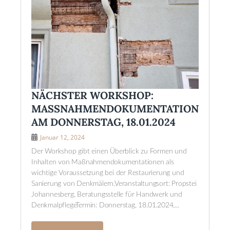
NÄCHSTER WORKSHOP:
MASSNAHMENDOKUMENTATION A
M DONNERSTAG, 18.01.2024
Januar 12, 2024
Der Workshop gibt einen Überblick zu Formen und
Inhalten von Maßnahmendokumentationen als
wichtige Voraussetzung bei der Restaurierung und
Sanierung von Denkmälern.Veranstaltungsort: Propstei
Johannesberg, Beratungsstelle für Handwerk und
DenkmalpflegeTermin: Donnerstag, 18.01.2024,...