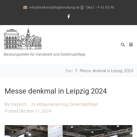
info@denkmalpflegeberatung.de
0661 - 9 41 83 96
Beratungsstelle für Handwerk und Denkmalpflege
Start
Messe denkmal in Leipzig 2024
Messe denkmal in Leipzig 2024
By
maybritt
In
Altbausanierung
,
Denkmalpflege
Posted
Oktober 11, 2024