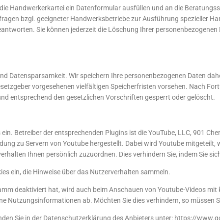
ie Handwerkerkartei ein Datenformular ausfüllen und an die Beratungsst
nfragen bzgl. geeigneter Handwerksbetriebe zur Ausführung spezieller 
 beantworten. Sie können jederzeit die Löschung Ihrer personenbezogenen 
nd Datensparsamkeit. Wir speichern Ihre personenbezogenen Daten daher n
setzgeber vorgesehenen vielfältigen Speicherfristen vorsehen. Nach Fortf
nd entsprechend den gesetzlichen Vorschriften gesperrt oder gelöscht.
ein. Betreiber der entsprechenden Plugins ist die YouTube, LLC, 901 Che
ung zu Servern von Youtube hergestellt. Dabei wird Youtube mitgeteilt, 
erhalten Ihnen persönlich zuzuordnen. Dies verhindern Sie, indem Sie s
kies ein, die Hinweise über das Nutzerverhalten sammeln.
amm deaktiviert hat, wird auch beim Anschauen von Youtube-Videos mit
ne Nutzungsinformationen ab. Möchten Sie dies verhindern, so müssen Si
den Sie in der Datenschutzerklärung des Anbieters unter: https://www.go