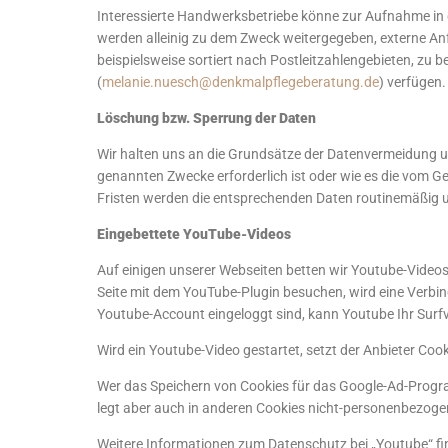
Interessierte Handwerksbetriebe könne zur Aufnahme in d
werden alleinig zu dem Zweck weitergegeben, externe A
beispielsweise sortiert nach Postleitzahlengebieten, zu
(
melanie.nuesch@denkmalpflegeberatung.de
) verfügen.
Löschung bzw. Sperrung der Daten
Wir halten uns an die Grundsätze der Datenvermeidung u
genannten Zwecke erforderlich ist oder wie es die vom Ge
Fristen werden die entsprechenden Daten routinemäßig u
Eingebettete YouTube-Videos
Auf einigen unserer Webseiten betten wir Youtube-Videos 
Seite mit dem YouTube-Plugin besuchen, wird eine Verbind
Youtube-Account eingeloggt sind, kann Youtube Ihr Surfv
Wird ein Youtube-Video gestartet, setzt der Anbieter Coo
Wer das Speichern von Cookies für das Google-Ad-Progr
legt aber auch in anderen Cookies nicht-personenbezoge
Weitere Informationen zum Datenschutz bei „Youtube“ fin