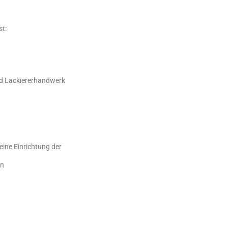
st:
nd Lackiererhandwerk
eine Einrichtung der
rn