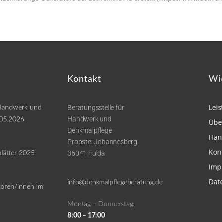
Kontakt
Wi
Lei
Beratungsstelle für
 Handwerk und
Handwerk und
.05.2026
Übe
Denkmalpflege
Han
Propstei Johannesberg
Kon
36041 Fulda
lätter 2025
Imp
Dat
info@denkmalpflegeberatung.de
toren/innen im
Montag – Donnerstag:
8:00 – 17:00