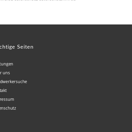
chtige Seiten
stungen
r uns
dwerkersuche
takt
ressum
enschutz