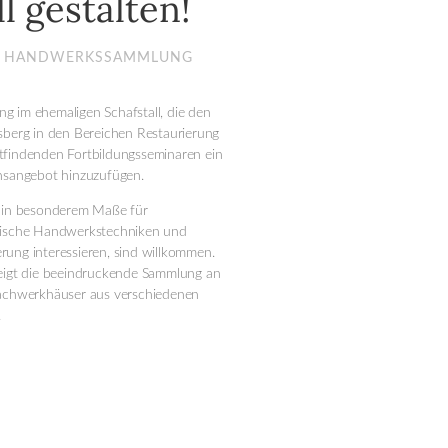
l gestalten!
R HANDWERKSSAMMLUNG
 im ehemaligen Schafstall, die den
sberg in den Bereichen Restaurierung
tfindenden Fortbildungsseminaren ein
onsangebot hinzuzufügen.
h in besonderem Maße für
rische Handwerkstechniken und
ung interessieren, sind willkommen.
zeigt die beeindruckende Sammlung an
Fachwerkhäuser aus verschiedenen
.