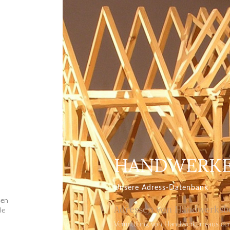
HANDWERK
Unsere Adress-Datenbank
sen
Adressen von Handwerksb
le
Vermittlung von Handwerkern aus den