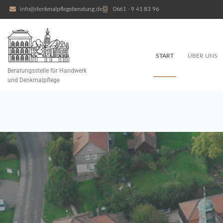
info@denkmalpflegeberatung.de
0661 - 9 41 83 96
START
ÜBER UNS
Beratungsstelle für Handwerk
und Denkmalpflege