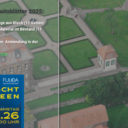
itsblätter 2025:
ge aus Blech (11 Seiten)
Material im Bestand (11
ben Anwendung in der
 2025