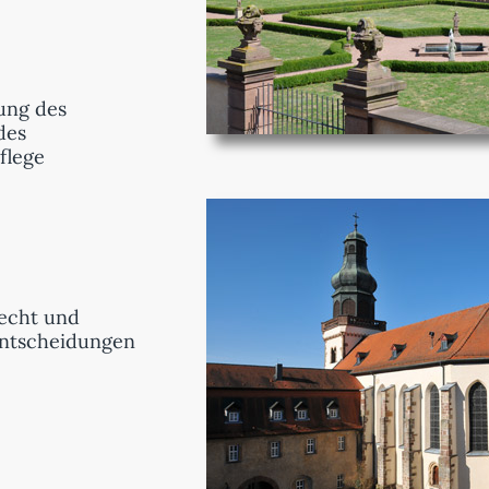
ung des
des
flege
echt und
ntscheidungen