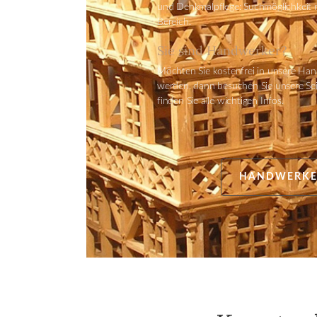
und Denkmalpflege: Suchmöglichkeit
Bereich.
Sie sind Handwerker?
Möchten Sie kostenfrei in unsere H
werden, dann besuchen Sie unsere Se
finden Sie alle wichtigen Infos.
HANDWERKE