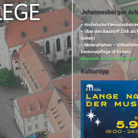
LEGE
Johannesberger Arbe
– Historische Fassadenbehän
– Über den Baustoff Zink als 
Seiten)
– Mineralfarben – Silikatfar
Denkmalpflege (8 Seiten)
Übersicht der Arbeitsblätter
Kulturtipp