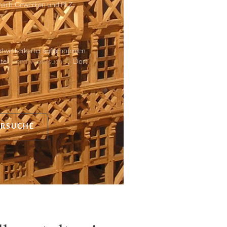
 nach Gewerken und PLZ-
andwerkerkartei aufgenommen
ite
„Handwerkersuche“
. Dort
RSUCHE