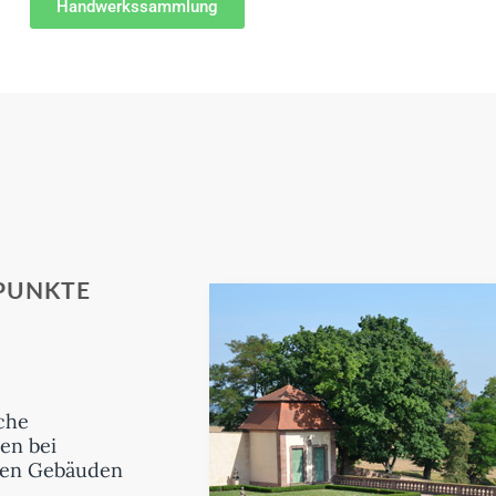
Handwerkssammlung
PUNKTE
che
n bei
hen Gebäuden