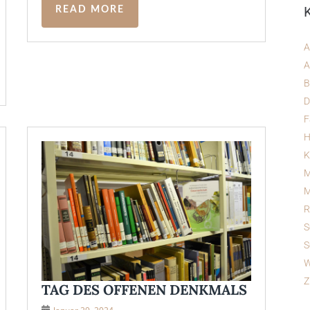
READ MORE
A
A
B
D
F
H
K
M
M
R
S
S
W
Z
TAG DES OFFENEN DENKMALS