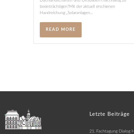
Dachlandschaften und Ortsbildern nachhaltig zu
beeinträchtigen?Mit der aktuell erschienen
Handreichung „Solaranlagen...
READ MORE
Letzte Beiträge
21. Fachtagung Dialog