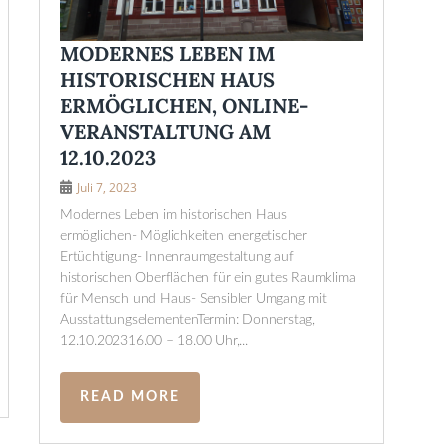
MODERNES LEBEN IM
HISTORISCHEN HAUS
ERMÖGLICHEN, ONLINE-
VERANSTALTUNG AM
12.10.2023
Juli 7, 2023
Modernes Leben im historischen Haus
ermöglichen- Möglichkeiten energetischer
Ertüchtigung- Innenraumgestaltung auf
historischen Oberflächen für ein gutes Raumklima
für Mensch und Haus- Sensibler Umgang mit
AusstattungselementenTermin: Donnerstag,
12.10.202316.00 – 18.00 Uhr,...
READ MORE