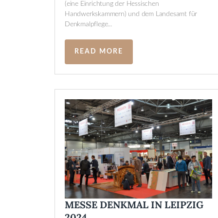
(eine Einrichtung der Hessischen
Handwerkskammern) und dem Landesamt für
Denkmalpflege...
READ MORE
MESSE DENKMAL IN LEIPZIG
2024