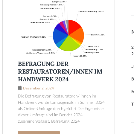
2
2
BEFRAGUNG DER
J
RESTAURATOREN/INNEN IM
HANDWERK 2024
B
Dezember 2, 2024
M
Die Befragung von Restauratoren/-innen im
Handwerk wurde turnusgemäß im Sommer 2024
T
als Online-Umfrage durchgeführt.Die Ergebnisse
dieser Umfrage sind im Bericht 2024
zusammengefasst. Befragung 2024