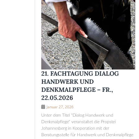
21. FACHTAGUNG DIALOG
HANDWERK UND
DENKMALPFLEGE – FR.,
22.05.2026
Januar 27, 2026
Unter dem Titel "Dialog Handwerk und
Denkmalpflege" veranstaltet die Propstei
Johannesberg in Kooperation mit der
Beratungsstelle für Handwerk und Denkmalpflege