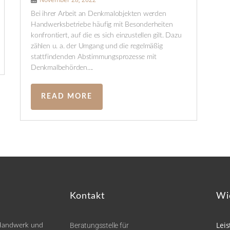
Bei ihrer Arbeit an Denkmalobjekten werden
Handwerksbetriebe häufig mit Besonderheiten
konfrontiert, auf die es sich einzustellen gilt. Dazu
zählen u. a. der Umgang und die regelmäßig
stattfindenden Abstimmungsprozesse mit
Denkmalbehörden....
READ MORE
Kontakt
Wi
Lei
Beratungsstelle für
 Handwerk und