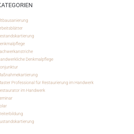
KATEGORIEN
ltbausanierung
rbeitsblätter
estandskartierung
enkmalpflege
achwerkanstriche
andwerkliche Denkmalpflege
onjunktur
aßnahmekartierung
aster Professional für Restaurierung im Handwerk
estaurator im Handwerk
eminar
olar
eiterbildung
ustandskartierung