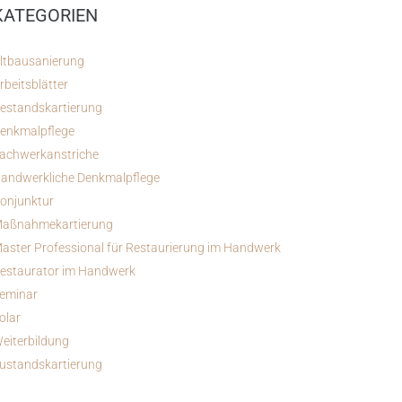
KATEGORIEN
ltbausanierung
rbeitsblätter
estandskartierung
enkmalpflege
achwerkanstriche
andwerkliche Denkmalpflege
onjunktur
aßnahmekartierung
aster Professional für Restaurierung im Handwerk
estaurator im Handwerk
eminar
olar
eiterbildung
ustandskartierung