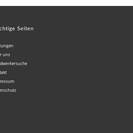
chtige Seiten
stungen
r uns
dwerkersuche
takt
ressum
enschutz