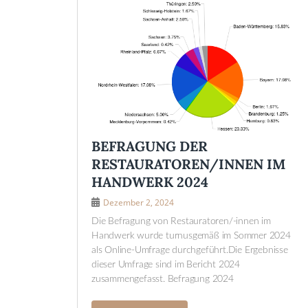
BEFRAGUNG DER
RESTAURATOREN/INNEN IM
HANDWERK 2024
Dezember 2, 2024
Die Befragung von Restauratoren/-innen im
Handwerk wurde turnusgemäß im Sommer 2024
als Online-Umfrage durchgeführt.Die Ergebnisse
dieser Umfrage sind im Bericht 2024
zusammengefasst. Befragung 2024