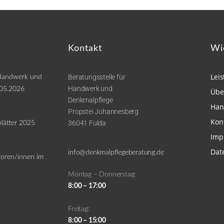
Kontakt
Wi
Lei
Beratungsstelle für
 Handwerk und
Handwerk und
.05.2026
Übe
Denkmalpflege
Han
Propstei Johannesberg
Kon
36041 Fulda
lätter 2025
Imp
Dat
info@denkmalpflegeberatung.de
toren/innen im
Montag – Donnerstag:
8:00 – 17:00
Freitag:
8:00 – 15:00