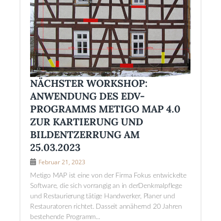
NÄCHSTER WORKSHOP:
ANWENDUNG DES EDV-
PROGRAMMS METIGO MAP 4.0
ZUR KARTIERUNG UND
BILDENTZERRUNG AM
25.03.2023
Februar 21, 2023
Metigo MAP ist eine von der Firma Fokus entwickelte
Software, die sich vorrangig an in derDenkmalpflege
und Restaurierung tätige Handwerker, Planer und
Restauratoren richtet. Dasseit annähernd 20 Jahren
bestehende Programm...