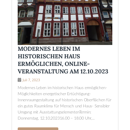
MODERNES LEBEN IM
HISTORISCHEN HAUS
ERMÖGLICHEN, ONLINE-
VERANSTALTUNG AM 12.10.2023
Juli 7, 2023
Modernes Leben im historischen Haus ermöglichen-
Möglichkeiten energetischer Ertüchtigung-
Innenraumgestaltung auf historischen Oberflächen für
ein gutes Raumklima für Mensch und Haus- Sensibler
Umgang mit AusstattungselementenTermin:
Donnerstag, 12.10.202316.00 – 18.00 Uhr,...