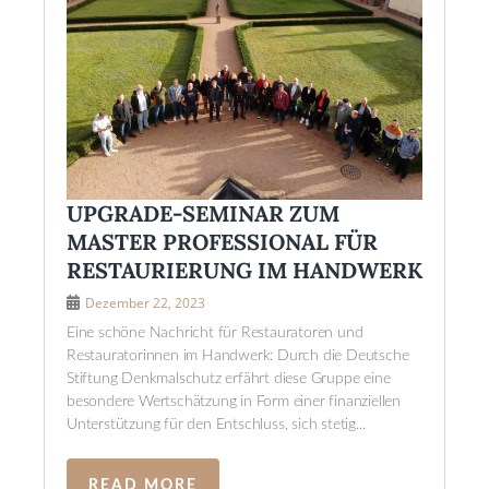
UPGRADE-SEMINAR ZUM
MASTER PROFESSIONAL FÜR
RESTAURIERUNG IM HANDWERK
Dezember 22, 2023
Eine schöne Nachricht für Restauratoren und
Restauratorinnen im Handwerk: Durch die Deutsche
Stiftung Denkmalschutz erfährt diese Gruppe eine
besondere Wertschätzung in Form einer finanziellen
Unterstützung für den Entschluss, sich stetig...
READ MORE