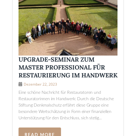
UPGRADE-SEMINAR ZUM
MASTER PROFESSIONAL FÜR
RESTAURIERUNG IM HANDWERK
Dezember 22, 2023
Eine schöne Nachricht für Restauratoren und
Restauratorinnen im Handwerk: Durch die Deutsche
Stiftung Denkmalschutz erfährt diese Gruppe eine
besondere Wertschätzung in Form einer finanziellen
Unterstützung für den Entschluss, sich stetig...
READ MORE