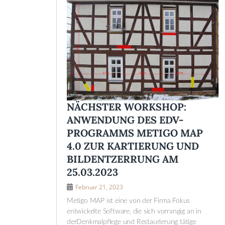
NÄCHSTER WORKSHOP:
ANWENDUNG DES EDV-
PROGRAMMS METIGO MAP
4.0 ZUR KARTIERUNG UND
BILDENTZERRUNG AM
25.03.2023
Februar 21, 2023
Metigo MAP ist eine von der Firma Fokus
entwickelte Software, die sich vorrangig an in
derDenkmalpflege und Restaurierung tätige