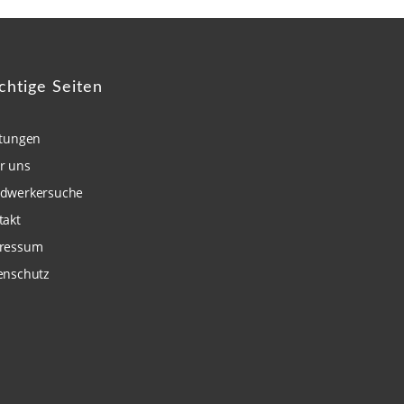
chtige Seiten
stungen
r uns
dwerkersuche
takt
ressum
enschutz