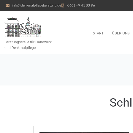
info@denkmalpflegeberatung.de
0661 - 9 41 83 96
START
ÜBER UNS
Beratungsstelle für Handwerk
und Denkmalpflege
Sch