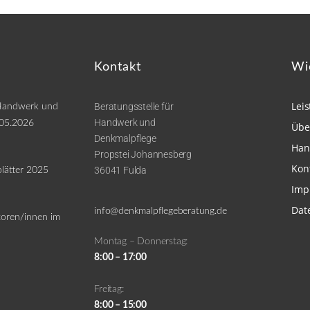
Kontakt
Wi
Lei
Beratungsstelle für
 Handwerk und
Handwerk und
.05.2026
Übe
Denkmalpflege
Han
Propstei Johannesberg
Kon
36041 Fulda
lätter 2025
Imp
Dat
info@denkmalpflegeberatung.de
toren/innen im
Montag – Donnerstag:
8:00 – 17:00
Freitag:
8:00 – 15:00