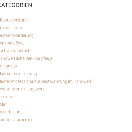
KATEGORIEN
ltbausanierung
rbeitsblätter
estandskartierung
enkmalpflege
achwerkanstriche
andwerkliche Denkmalpflege
onjunktur
aßnahmekartierung
aster Professional für Restaurierung im Handwerk
estaurator im Handwerk
eminar
olar
eiterbildung
ustandskartierung